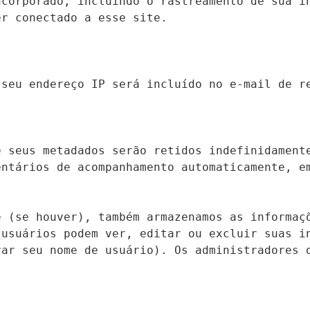
corporado, incluindo o rastreamento de sua in
r conectado a esse site.

seu endereço IP será incluído no e-mail de re
 seus metadados serão retidos indefinidamente
ntários de acompanhamento automaticamente, em
 (se houver), também armazenamos as informaçõ
usuários podem ver, editar ou excluir suas in
ar seu nome de usuário). Os administradores d