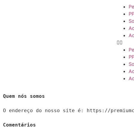
Pe
P
S
Ac
Ac
Pe
P
S
Ac
Ac
O endereço do nosso site é: https://premiumc